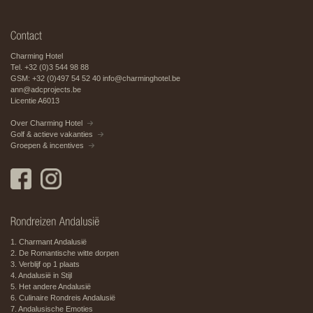
Charming Hotel
Tel. +32 (0)3 544 98 88
GSM: +32 (0)497 54 52 40
info@charminghotel.be
ann@adcprojects.be
Licentie A6013
Over Charming Hotel
Golf & actieve vakanties
Groepen & incentives
1. Charmant Andalusië
2. De Romantische witte dorpen
3. Verblijf op 1 plaats
4. Andalusië in Stijl
5. Het andere Andalusië
6. Culinaire Rondreis Andalusië
7. Andalusische Emoties