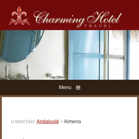
Menu
u bent hier:
Andalusië
>
Almeria