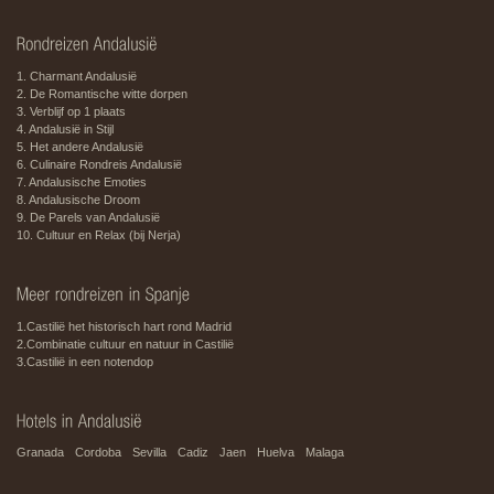
1. Charmant Andalusië
2. De Romantische witte dorpen
3. Verblijf op 1 plaats
4. Andalusië in Stijl
5. Het andere Andalusië
6. Culinaire Rondreis Andalusië
7. Andalusische Emoties
8. Andalusische Droom
9. De Parels van Andalusië
10. Cultuur en Relax (bij Nerja)
1.Castilië het historisch hart rond Madrid
2.Combinatie cultuur en natuur in Castilië
3.Castilië in een notendop
Granada
Cordoba
Sevilla
Cadiz
Jaen
Huelva
Malaga