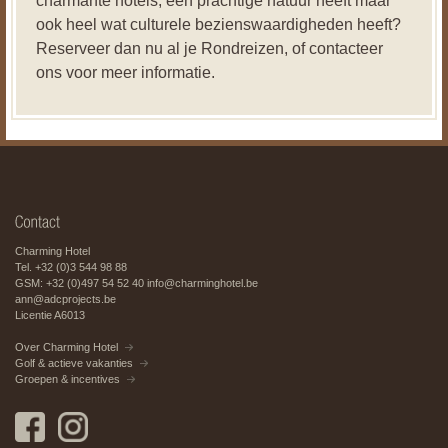
charmante hotels, een prachtige natuur heeft maar
ook heel wat culturele bezienswaardigheden heeft?
Reserveer dan nu al je Rondreizen, of contacteer
ons voor meer informatie.
Charming Hotel
Tel. +32 (0)3 544 98 88
GSM: +32 (0)497 54 52 40
info@charminghotel.be
ann@adcprojects.be
Licentie A6013
Over Charming Hotel
Golf & actieve vakanties
Groepen & incentives