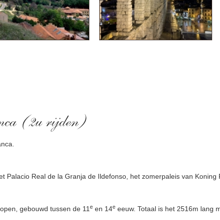
anca.
t Palacio Real de la Granja de Ildefonso, het zomerpaleis van Koning F
e
e
e lopen, gebouwd tussen de 11
en 14
eeuw. Totaal is het 2516m lang m