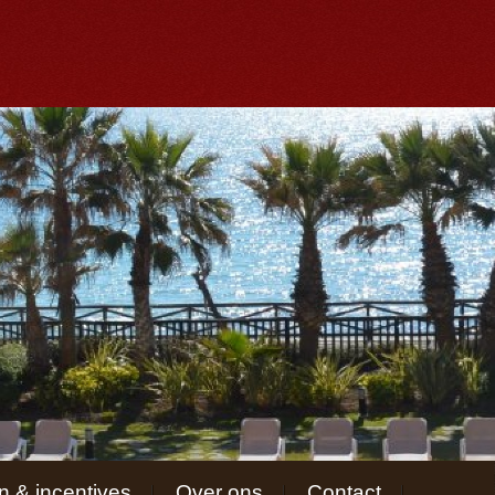
 & incentives
Over ons
Contact