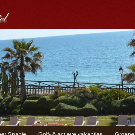
er Spanje
Golf- & actieve vakanties
Groepen