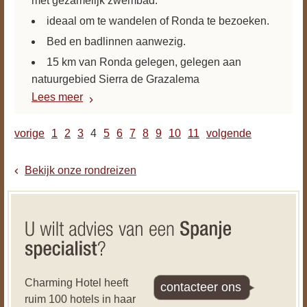
met gezamelijk zwembad.
ideaal om te wandelen of Ronda te bezoeken.
Bed en badlinnen aanwezig.
15 km van Ronda gelegen, gelegen aan
natuurgebied Sierra de Grazalema
Lees meer
vorige
1
2
3
4
5
6
7
8
9
10
11
volgende
Bekijk onze rondreizen
Charming Hotel heeft
contacteer ons
ruim 100 hotels in haar