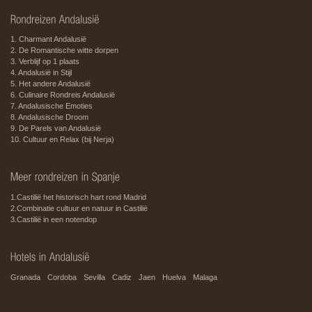
1. Charmant Andalusië
2. De Romantische witte dorpen
3. Verblijf op 1 plaats
4. Andalusië in Stijl
5. Het andere Andalusië
6. Culinaire Rondreis Andalusië
7. Andalusische Emoties
8. Andalusische Droom
9. De Parels van Andalusië
10. Cultuur en Relax (bij Nerja)
1.Castilië het historisch hart rond Madrid
2.Combinatie cultuur en natuur in Castilië
3.Castilië in een notendop
Granada
Cordoba
Sevilla
Cadiz
Jaen
Huelva
Malaga