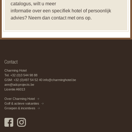
catalogus, wilt u meer
informatie over een specifiek hotel of persoonlijk
advies? Neem dan contact met ons op.
Charming Hotel
Tel. +32 (0)3 544 98 88
GSM: +32 (0)497 54 52 40
info@charminghotel.be
ann@adcprojects.be
Licentie A6013
Over Charming Hotel
Golf & actieve vakanties
Groepen & incentives