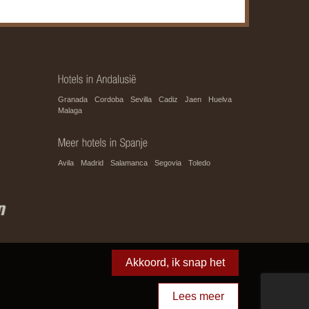
Granada
Cordoba
Sevilla
Cadiz
Jaen
Huelva
Malaga
Avila
Madrid
Salamanca
Segovia
Toledo
webdesign Multimedium
Akkoord, ik snap het
Lees meer