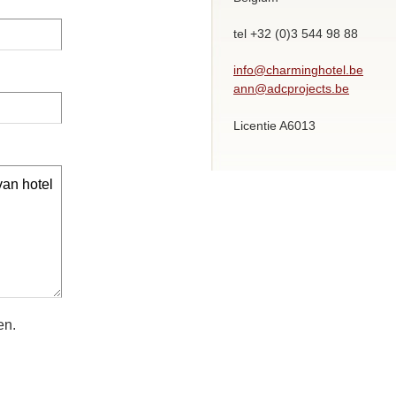
tel
+32 (0)3 544 98 88
info@charminghotel.be
ann@adcprojects.be
Licentie A6013
en.