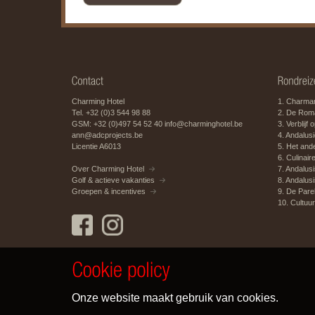
Charming Hotel
1. Charman
Tel. +32 (0)3 544 98 88
2. De Roma
GSM: +32 (0)497 54 52 40
info@charminghotel.be
3. Verblijf 
ann@adcprojects.be
4. Andalusië
Licentie A6013
5. Het and
6. Culinair
Over Charming Hotel
7. Andalus
Golf & actieve vakanties
8. Andalus
Groepen & incentives
9. De Pare
10. Cultuur
Onze website maakt gebruik van cookies.