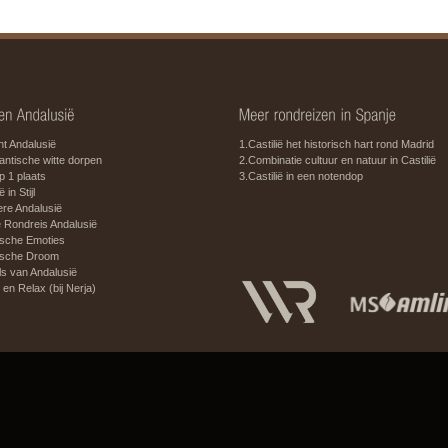
t Andalusië
1.Castilië het historisch hart rond Madrid
ntische witte dorpen
2.Combinatie cultuur en natuur in Castilië
op 1 plaats
3.Castilië in een notendop
 in Stijl
ere Andalusië
e Rondreis Andalusië
ische Emoties
ische Droom
ls van Andalusië
 en Relax (bij Nerja)