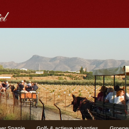
er Spanje
Golf- & actieve vakanties
Groepen