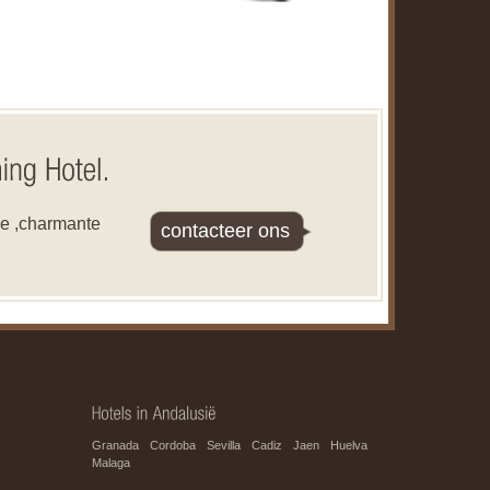
ke ,charmante
contacteer ons
Granada
Cordoba
Sevilla
Cadiz
Jaen
Huelva
Malaga