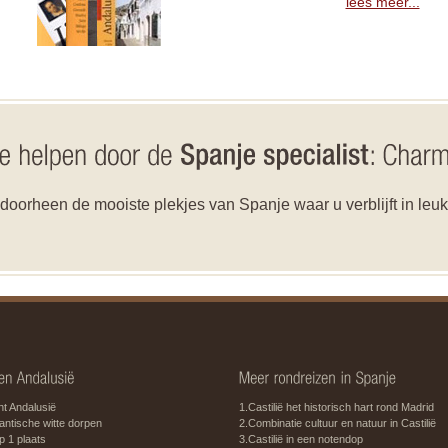
lees meer...
oorheen de mooiste plekjes van Spanje waar u verblijft in leu
t Andalusië
1.Castilië het historisch hart rond Madrid
ntische witte dorpen
2.Combinatie cultuur en natuur in Castilië
op 1 plaats
3.Castilië in een notendop