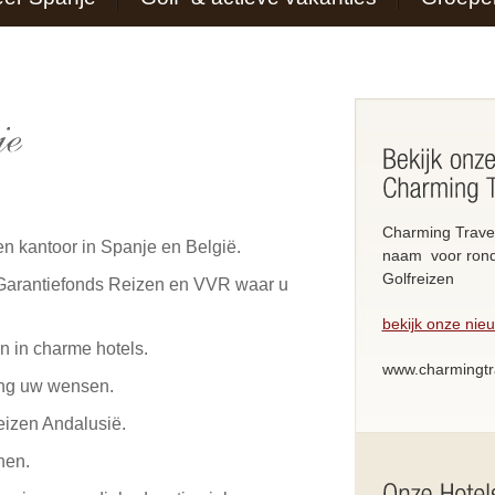
Charming Travel
en kantoor in Spanje en België.
naam voor rond
Golfreizen
 Garantiefonds Reizen en VVR waar u
bekijk onze ni
n in charme hotels.
www.charmingtr
ang uw wensen.
eizen Andalusië.
nen.