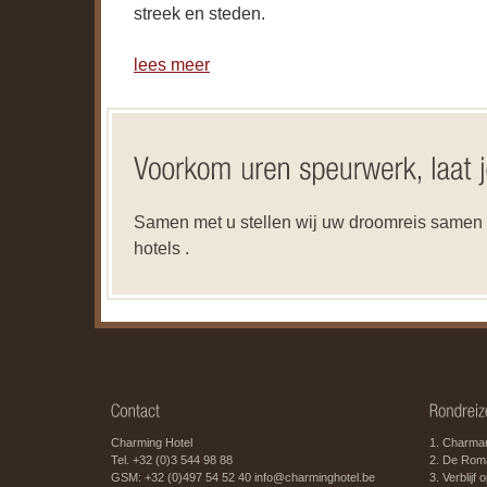
streek en steden.
lees meer
Samen met u stellen wij uw droomreis samen d
hotels .
Charming Hotel
1. Charman
Tel. +32 (0)3 544 98 88
2. De Roma
GSM: +32 (0)497 54 52 40
info@charminghotel.be
3. Verblijf 