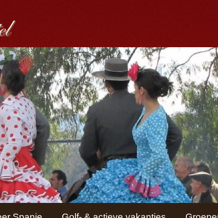
er Spanje
Golf- & actieve vakanties
Groepen