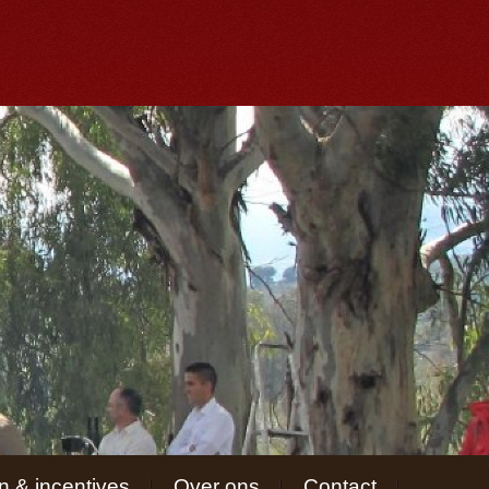
 & incentives
Over ons
Contact