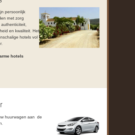
jn persoonlijk
den met zorg
authenticiteit,
heid en kwaliteit. Het
inschalige hotels vol
r.
a
rme hotels
 uw huurwagen aan de
n.